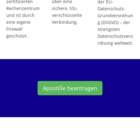
zertifizierten
über eine
der EU-
Rechenzentrum
sichere, SSL-
Datenschutz-
und ist durch
verschlüsselte
Grundverordnun
eine eigene
Verbindung.
g (DSGVO) – der
Firewall
strengsten
geschützt.
Datenschutzvero
rdnung weltweit.
Apostille beantragen