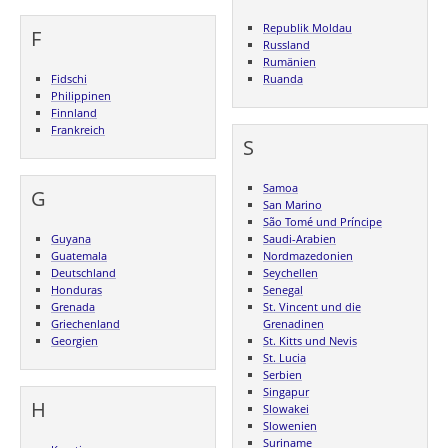
Republik Moldau
F
Russland
Rumänien
Fidschi
Ruanda
Philippinen
Finnland
Frankreich
S
Samoa
G
San Marino
São Tomé und Príncipe
Guyana
Saudi-Arabien
Guatemala
Nordmazedonien
Deutschland
Seychellen
Honduras
Senegal
Grenada
St. Vincent und die
Griechenland
Grenadinen
Georgien
St. Kitts und Nevis
St. Lucia
Serbien
Singapur
H
Slowakei
Slowenien
Suriname