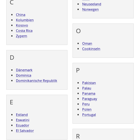
C
Neuseeland
Norwegen
China
Kolumbien
Kosovo
O
Costa Rica
Zypern
Oman
Cookinseln
D
P
Dänemark
Dominica
Dominikanische Republik
Pakistan
Palau
Panama
Paraguay
E
Peru
Polen
Estland
Portugal
Eswatini
Ecuador
El Salvador
R