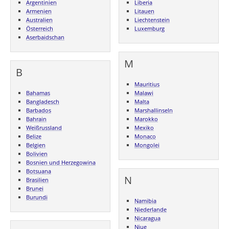
Argentinien
Liberia
Armenien
Litauen
Australien
Liechtenstein
Österreich
Luxemburg
Aserbaidschan
M
B
Mauritius
Bahamas
Malawi
Bangladesch
Malta
Barbados
Marshallinseln
Bahrain
Marokko
Weißrussland
Mexiko
Belize
Monaco
Belgien
Mongolei
Bolivien
Bosnien und Herzegowina
Botsuana
N
Brasilien
Brunei
Burundi
Namibia
Niederlande
Nicaragua
Niue