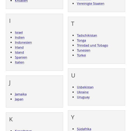
Kroatien
Vereinigte Staaten
I
T
Israel
Tadschikistan
Indien
Tonga
Indonesien
Trinidad und Tobago
Irland
Tunesien
Island
Türkei
Spanien
Italien
U
J
Usbekistan
Ukraine
Jamaika
Uruguay
Japan
Y
K
Südafrika
Kasachstan