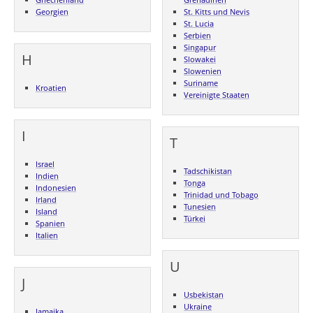
Georgien
St. Kitts und Nevis
St. Lucia
Serbien
Singapur
H
Slowakei
Slowenien
Suriname
Kroatien
Vereinigte Staaten
I
T
Israel
Tadschikistan
Indien
Tonga
Indonesien
Trinidad und Tobago
Irland
Tunesien
Island
Türkei
Spanien
Italien
U
J
Usbekistan
Ukraine
Jamaika