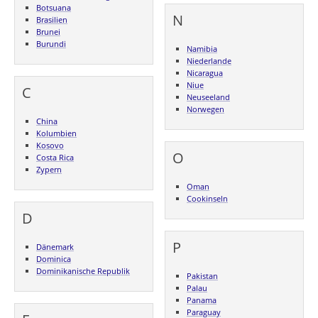
Botsuana
N
Brasilien
Brunei
Burundi
Namibia
Niederlande
Nicaragua
Niue
C
Neuseeland
Norwegen
China
Kolumbien
Kosovo
O
Costa Rica
Zypern
Oman
Cookinseln
D
P
Dänemark
Dominica
Dominikanische Republik
Pakistan
Palau
Panama
Paraguay