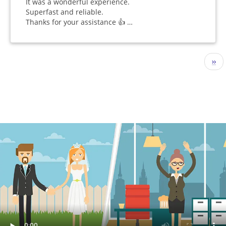
It was a wonderful experience.
Superfast and reliable.
Thanks for your assistance 👍 …
Seitennummerierung
Näc
››
Seit