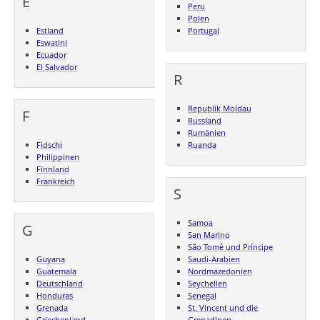
E
Peru
Polen
Estland
Portugal
Eswatini
Ecuador
El Salvador
R
Republik Moldau
F
Russland
Rumänien
Fidschi
Ruanda
Philippinen
Finnland
Frankreich
S
Samoa
G
San Marino
São Tomé und Príncipe
Guyana
Saudi-Arabien
Guatemala
Nordmazedonien
Deutschland
Seychellen
Honduras
Senegal
Grenada
St. Vincent und die
Griechenland
Grenadinen