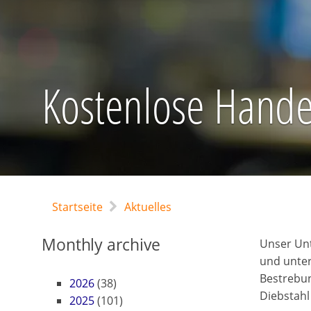
Kostenlose Hande
Startseite
Aktuelles
Monthly archive
Unser Unt
und unter
Bestrebun
2026
(38)
Diebstahl
2025
(101)