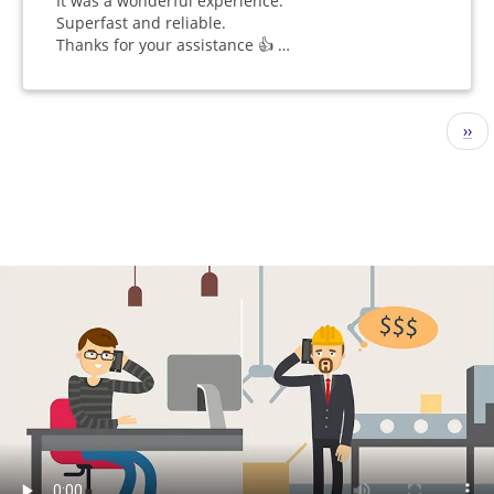
It was a wonderful experience.
Superfast and reliable.
Thanks for your assistance 👍 …
Seitennummerierung
Näc
››
Seit