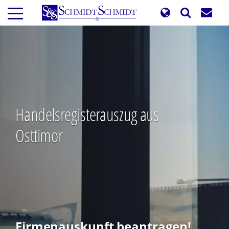
Direkt
zum
Inhalt
Handelsregisterauszug aus
Osttimor
Firmenauskunft beantragen!