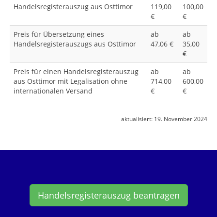
Handelsregisterauszug aus Osttimor
119,00
100,00
€
€
Preis für Übersetzung eines
ab
ab
Handelsregisterauszugs aus Osttimor
47,06 €
35,00
€
Preis für einen Handelsregisterauszug
ab
ab
aus Osttimor mit Legalisation ohne
714,00
600,00
internationalen Versand
€
€
aktualisiert:
19. November 2024
Handelsregisterauszug beantragen