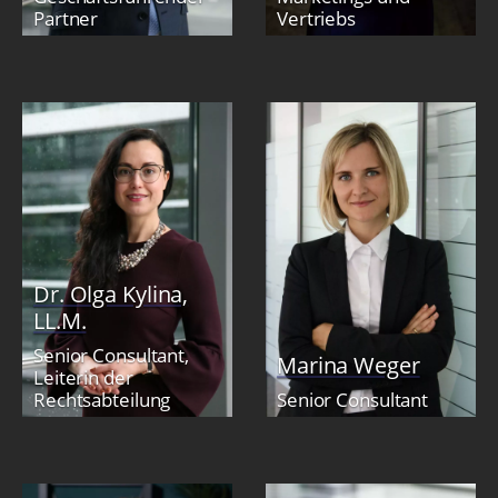
Partner
Vertriebs
Dr. Olga Kylina,
LL.M.
Senior Consultant,
Marina Weger
Leiterin der
Rechtsabteilung
Senior Consultant