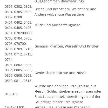
(Ausgenommen Babynahrung)
0301, 0302, 0303,
Fische und Krebstiere, Weichtiere und
0304, 0305, 0306,
Andere wirbellose Wassertiere
0307, 0308
0401, 0402, 0403,
Milch und Milcherzeugnisse
0404, 0405, 0406
0701, 070200000,
0703, 0704, 0705,
0706, 070700,
Gemüse, Pflanzen, Wurzeln Und Knollen
0708, 0709, 0710,
0711, 0712, 0713,
0714
0801, 0802, 0803,
0804, 0805, 0806,
Geniessbare Früchte und Nüsse
0807, 0808, 0809,
0810, 0811, 0813
Würste und ähnliche Erzeugnisse, aus
Fleisch, Schlachtnebenerzeugnissen oder
0160100
Blut; Lebensmittelzubereitungen auf der
Grundlage dieser Erzeugnisse
1901901100,
Fertige Erzeugnisse aus Pflanzenöl