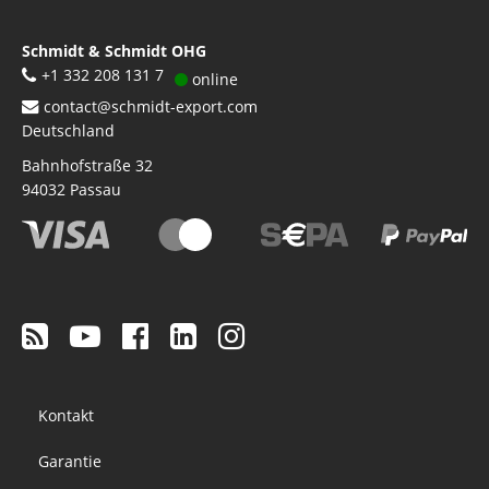
Schmidt & Schmidt OHG
+1 332 208 131 7
online
contact@schmidt-export.com
Deutschland
Bahnhofstraße 32
94032
Passau
Footer
Kontakt
menu
Garantie