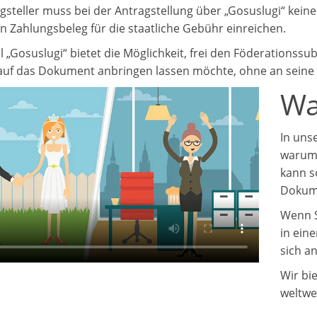
gsteller muss bei der Antragstellung über „Gosuslugi“ kein
n Zahlungsbeleg für die staatliche Gebühr einreichen.
l „Gosuslugi“ bietet die Möglichkeit, frei den Föderationssu
 auf das Dokument anbringen lassen möchte, ohne an seine 
Was
In unse
warum 
kann s
Dokum
Wenn S
in ein
sich a
Wir bi
weltwei