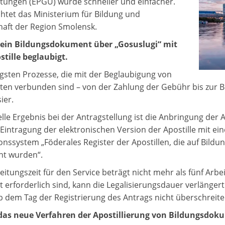
stungen (EPGU) wurde schneller und einfacher.
chtet das Ministerium für Bildung und
aft der Region Smolensk.
ein Bildungsdokument über „Gosuslugi“ mit
stille beglaubigt.
igsten Prozesse, die mit der Beglaubigung von
n verbunden sind – von der Zahlung der Gebühr bis zur Best
ier.
ielle Ergebnis bei der Antragstellung ist die Anbringung der
 Eintragung der elektronischen Version der Apostille mit e
onssystem „Föderales Register der Apostillen, die auf Bild
ht wurden“.
eitungszeit für den Service beträgt nicht mehr als fünf Arbe
erforderlich sind, kann die Legalisierungsdauer verlänger
b dem Tag der Registrierung des Antrags nicht überschreite
 das neue Verfahren der Apostillierung von Bildungsdok