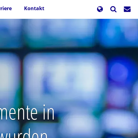
riere
Kontakt
mente in
 wurden