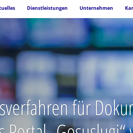
tuelles
Dienstleistungen
Unternehmen
Kar
gsverfahren für Doku
s Portal „Gosuslugi“