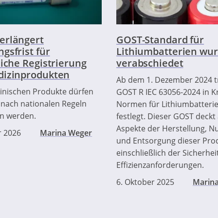
erlängert
GOST-Standard für
gsfrist für
Lithiumbatterien wu
liche Registrierung
verabschiedet
dizinprodukten
Ab dem 1. Dezember 2024 tr
inischen Produkte dürfen
GOST R IEC 63056-2024 in Kr
 nach nationalen Regeln
Normen für Lithiumbatteri
n werden.
festlegt. Dieser GOST deckt 
Aspekte der Herstellung, N
r 2026
Marina Weger
und Entsorgung dieser Pro
einschließlich der Sicherhei
Effizienzanforderungen.
6. Oktober 2025
Marin