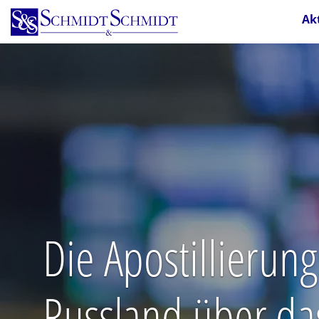
Direkt
Ak
zum
Inhalt
Die Apostillierun
Russland über da