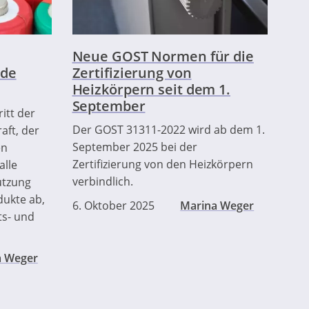
Neue GOST Normen für die
rde
Zertifizierung von
Heizkörpern seit dem 1.
September
itt der
Der GOST 31311-2022 wird ab dem 1.
aft, der
September 2025 bei der
en
Zertifizierung von den Heizkörpern
alle
verbindlich.
utzung
dukte ab,
6. Oktober 2025
Marina Weger
ts- und
a Weger