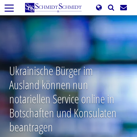
Direkt
zum
Inhalt
Ukrainische Bürger im
Ausland können nun
notariellen Service online in
Botschaften und Konsulaten
beantragen