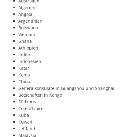
Australien
Algerien
Angola
Argentinien
Botswana
Vietnam
Ghana
Äthiopien
Indien
Indonesien
Katar
Kenia
China
Generalkonsulate in Guangzhou und Shanghai
Botschaften in Kongo
Südkorea
Côte d’Ivoire
Kuba
Kuwait
Lettland
Malaysia