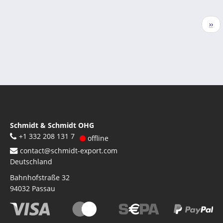
Seitennummerierung
Näc
››
Seit
Schmidt & Schmidt OHG
+1 332 208 131 7
offline
contact@schmidt-export.com
Deutschland
Bahnhofstraße 32
94032
Passau