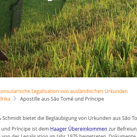
 konsularische Legalisation von ausländischen Urkunden
frika
Apostille aus São Tomé und Príncipe
 Schmidt bietet die Beglaubigung von Urkunden aus São To
und Príncipe ist dem
Haager Übereinkommen
zur Befreiun
von der Legalisation im Jahr 1975 beigetreten. Dokumente