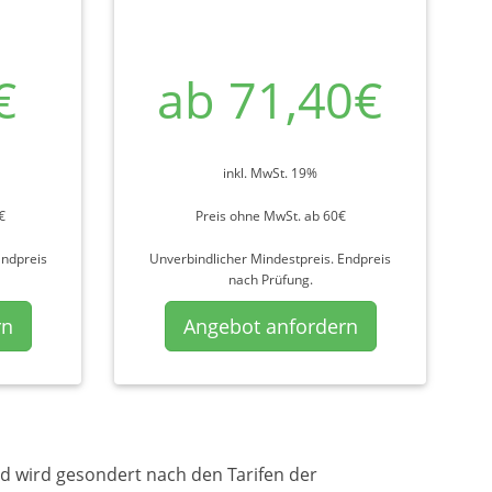
€
ab 71,40€
inkl. MwSt. 19%
€
Preis ohne MwSt. ab 60€
Endpreis
Unverbindlicher Mindestpreis. Endpreis
nach Prüfung.
rn
Angebot anfordern
d wird gesondert nach den Tarifen der