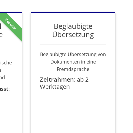
Populär
d
Beglaubigte
e
Übersetzung
Beglaubigte Übersetzung von
Dokumenten in eine
rische
Fremdsprache
n
nd
Zeitrahmen
:
ab 2
Werktagen
asst
: