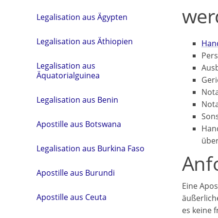
wer
Legalisation aus Ägypten
Legalisation aus Äthiopien
Hand
Pers
Legalisation aus
Ausb
Äquatorialguinea
Geri
Nota
Legalisation aus Benin
Nota
Sons
Apostille aus Botswana
Hand
über
Legalisation aus Burkina Faso
Anf
Apostille aus Burundi
Eine Apos
Apostille aus Ceuta
äußerlich
es keine 