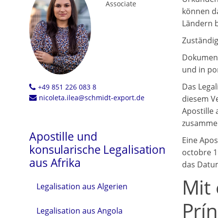
Associate
können da
Ländern b
Zuständig
Dokumente
und in po
Das Legal
+49 851 226 083 8
nicoleta.ilea@schmidt-export.de
diesem Ve
Apostille
zusammen
Apostille und
Eine Apost
konsularische Legalisation
octobre 1
aus Afrika
das Datum
Mit
Legalisation aus Algerien
Prí
Legalisation aus Angola