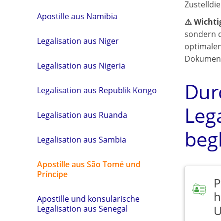
Zustelldi
Apostille aus Namibia
⚠️ Wichti
sondern d
Legalisation aus Niger
optimalen
Dokumente
Legalisation aus Nigeria
Dur
Legalisation aus Republik Kongo
Leg
Legalisation aus Ruanda
beg
Legalisation aus Sambia
Apostille aus São Tomé und
Príncipe
P
h
Apostille und konsularische
U
Legalisation aus Senegal