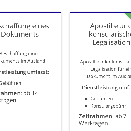
schaffung eines
Apostille un
Dokuments
konsularisch
Legalisation
Beschaffung eines
kuments im Ausland
Apostille oder konsula
Legalisation für ei
nstleistung umfasst
:
Dokument im Ausla
Gebühren
Dienstleistung umf
trahmen
:
ab 14
Gebühren
tagen
Konsulargebühr
Zeitrahmen
:
ab 7
Werktagen