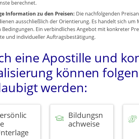
enste berechnet.
ge Information zu den Preisen:
Die nachfolgenden Preisan
ienen ausschließlich der Orientierung. Es handelt sich um 
 Bedingungen. Ein verbindliches Angebot mit konkreter Preis
 und individueller Auftragsbestätigung.
ch eine Apostille und ko
alisierung können folg
laubigt werden:
ersönlic
Bildungsn
e
achweise
nterlage