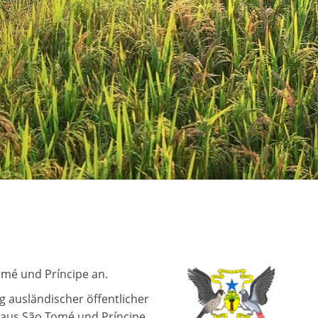
mé und Príncipe an.
g ausländischer öffentlicher
 aus São Tomé und Príncipe