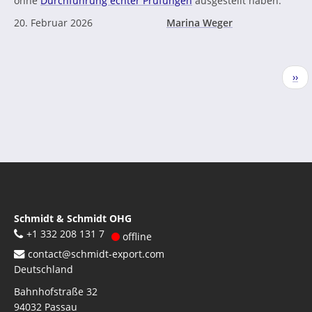
ohne
Durchführung echter Prüfungen
ausgestellt haben.
20. Februar 2026
Marina Weger
Seitennummerierung
Näc
››
Seit
Schmidt & Schmidt OHG
+1 332 208 131 7
offline
contact@schmidt-export.com
Deutschland
Bahnhofstraße 32
94032
Passau