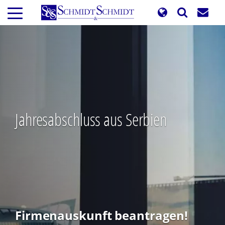
Direkt
zum
Inhalt
Jahresabschluss aus Serbien
Firmenauskunft beantragen!