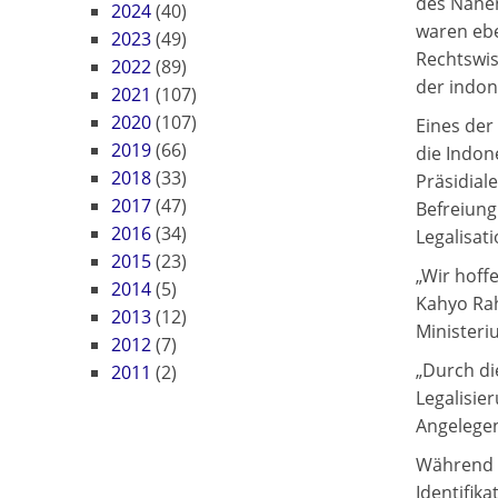
des Nahen
2024
(40)
waren ebe
2023
(49)
Rechtswis
2022
(89)
der indon
2021
(107)
2020
(107)
Eines der
2019
(66)
die Indon
2018
(33)
Präsidial
2017
(47)
Befreiung
2016
(34)
Legalisati
2015
(23)
„Wir hoff
2014
(5)
Kahyo Rah
2013
(12)
Ministeri
2012
(7)
„Durch di
2011
(2)
Legalisie
Angelegen
Während d
Identifik