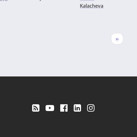
Kalacheva
Nächste
››
Seite