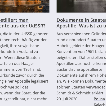
stilliert man
Dokumente in Staate
nte aus der UdSSR?
Apostille: Was ist zu 
 die in der UdSSR geboren
Aus verschiedenen Gründe
tehen recht häufig vor der
rund einhundert Staaten u
keit, ihre sowjetische
Hoheitsgebiete der Haager
rkunde im Ausland zu
Konvention von 1961 bislan
n. Wenn diese Staaten
beigetreten. Daher stellen 
arteien des Haager
Apostillen aus noch erkenn
ommens von 1961 sind,
ausländische apostillierte
Urkunde zuvor durch die
Dokumente auf ihrem Hohe
 einer Apostille legalisiert
an. Wie können Dokumente
och wie soll das
solchen Staaten verwendet
, wenn der Staat, der die
Schmidt & Schmidt erklärt.
usgestellt hat, nicht mehr
20. Juli 2026
Polina
Kalach