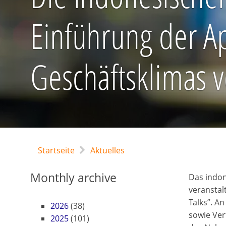
Einführung der Ap
Geschäftsklimas 
Startseite
Aktuelles
Monthly archive
Das indon
veranstal
Talks”. A
2026
(38)
sowie Ver
2025
(101)