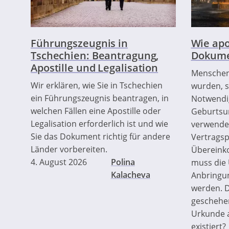
Führungszeugnis in
Wie apo
Tschechien: Beantragung,
Dokume
Apostille und Legalisation
Menschen,
Wir erklären, wie Sie in Tschechien
wurden, s
ein Führungszeugnis beantragen, in
Notwendig
welchen Fällen eine Apostille oder
Geburtsu
Legalisation erforderlich ist und wie
verwende
Sie das Dokument richtig für andere
Vertragsp
Länder vorbereiten.
Übereink
4. August 2026
Polina
muss die 
Kalacheva
Anbringung
werden. D
geschehen
Urkunde a
existiert?