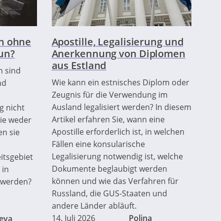
n ohne
Apostille, Legalisierung und
tun?
Anerkennung von Diplomen
aus Estland
n sind
Wie kann ein estnisches Diplom oder
nd
Zeugnis für die Verwendung im
Ausland legalisiert werden? In diesem
g nicht
Artikel erfahren Sie, wann eine
sie weder
Apostille erforderlich ist, in welchen
en sie
Fällen eine konsularische
Legalisierung notwendig ist, welche
itsgebiet
Dokumente beglaubigt werden
 in
können und wie das Verfahren für
 werden?
Russland, die GUS-Staaten und
andere Länder abläuft.
14. Juli 2026
Polina
eva