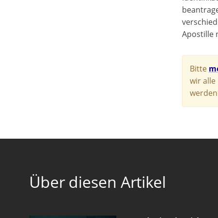
beantrage
verschied
Apostille 
Bitte
me
wir all
werden.
Über diesen Artikel