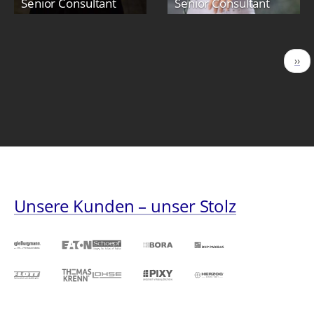
Senior Consultant
Senior Consultant
Seitennummerierung
Näc
››
Seit
Unsere Kunden – unser Stolz