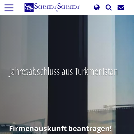
Direkt
zum
Inhalt
Jahresabschluss aus Turkmenistan
Firmenauskunft beantragen!