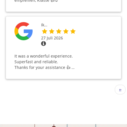
empfehlen, Klasse 👍☺️
Ik…
27 Juli 2026
It was a wonderful experience.
Superfast and reliable.
Thanks for your assistance 👍 …
Seitennummerierung
Näc
››
Seit