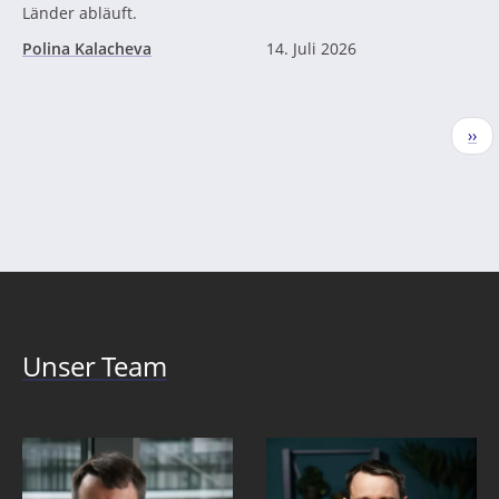
Länder abläuft.
Polina Kalacheva
14. Juli 2026
Seitennummerierung
Näc
››
Seit
Unser Team