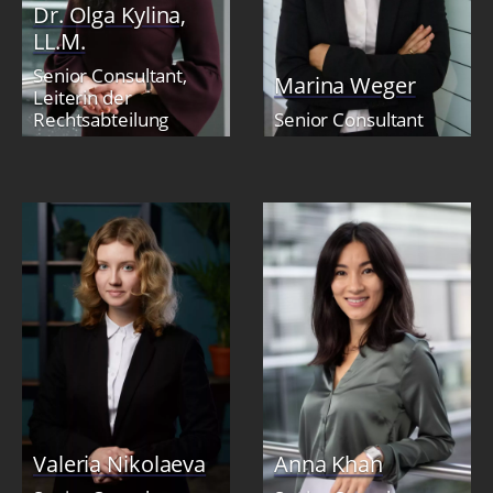
Dr. Olga Kylina,
LL.M.
Senior Consultant,
Marina Weger
Leiterin der
Rechtsabteilung
Senior Consultant
Valeria Nikolaeva
Anna Khan