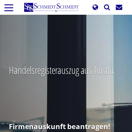
Direkt
zum
Inhalt
Handelsregisterauszug aus Tuvalu
Firmenauskunft beantragen!