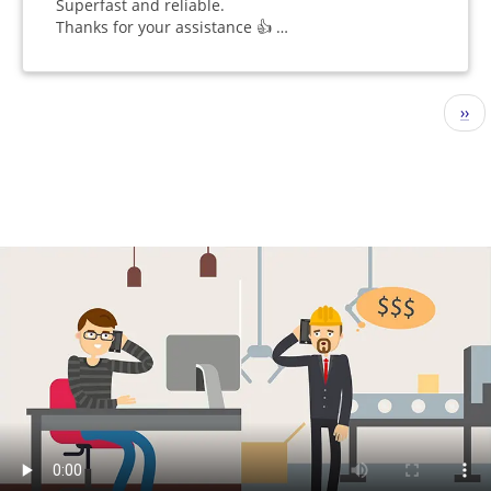
Superfast and reliable.
Thanks for your assistance 👍 …
Seitennummerierung
Näc
››
Seit