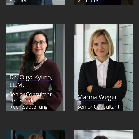
Partner
Vertriebs
Dr. Olga Kylina,
LL.M.
Senior Consultant,
Marina Weger
Leiterin der
Rechtsabteilung
Senior Consultant