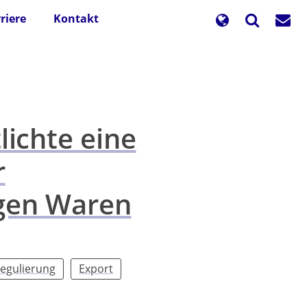
riere
Kontakt
lichte eine
r
tigen Waren
egulierung
Export